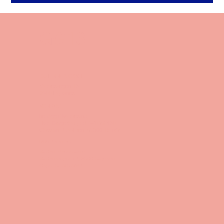
GG13
DU FINNER OSS I
Valdresvegen 13
2900 Fagernes
KONTAKT
hei@gg13valdres.no
Heidi Bragerhaug: tlf. 970 72 430
Christian Blix-Nilsen: tlf. 900 16 167
GG13 eies av
Valdres Brannkasse
Valdresvegen 13, 2900 Fagernes.
Orgnr: 957497683